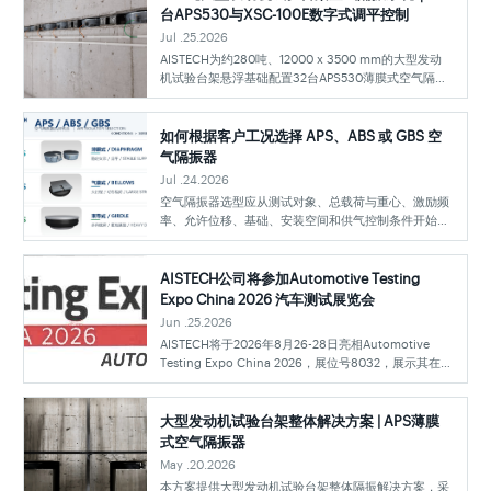
台APS530与XSC-100E数字式调平控制
Jul .25.2026
AISTECH为约280吨、12000 x 3500 mm的大型发动
机试验台架悬浮基础配置32台APS530薄膜式空气隔振
器，并集成四点激光位移监测与XSC-100E数字式调平
控制单元，实现重载支撑、工作高度监测与系统状态管
理。
如何根据客户工况选择 APS、ABS 或 GBS 空
气隔振器
Jul .24.2026
空气隔振器选型应从测试对象、总载荷与重心、激励频
率、允许位移、基础、安装空间和供气控制条件开始，
再判断 APS、ABS 或 GBS 系列并确认具体工作点。
AISTECH公司将参加Automotive Testing
Expo China 2026 汽车测试展览会
Jun .25.2026
AISTECH将于2026年8月26-28日亮相Automotive
Testing Expo China 2026，展位号8032，展示其在空
气隔振技术、空气弹簧应用及空气隔振系统解决方案方
面的专业能力，为汽车测试台架与工程开发提供可靠支
持。
大型发动机试验台架整体解决方案 | APS薄膜
式空气隔振器
May .20.2026
本方案提供大型发动机试验台架整体隔振解决方案，采